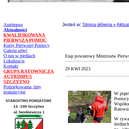
Autrimpus
Jesteś w:
Strona główna »
Aktua
Aktualności
KWALIFIKOWANA
PIERWSZA POMOC
Kursy Pierwszej Pomocy
Galeria zdjęć
O nas w mediach
Etap powiatowy Mistrzostw Pier
Lokalizacja
Kontakt
29 KWI 2023
GRUPA RATOWNICZA
AUTRIMPUS
SZCZYTNO
Podziękowania, listy
gratulacyjne
W piąte
Pomocy
Współor
Ratowni
W rywal
średnic