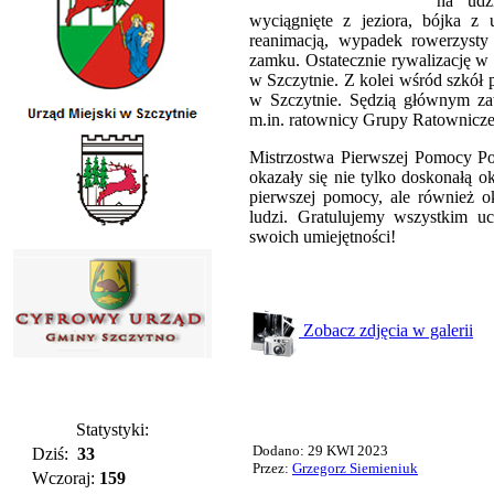
na udz
wyciągnięte z jeziora, bójka z 
reanimacją, wypadek rowerzysty
zamku. Ostatecznie rywalizację w 
w Szczytnie. Z kolei wśród szkół
w Szczytnie. Sędzią głównym za
m.in. ratownicy Grupy Ratownicze
Mistrzostwa Pierwszej Pomocy P
okazały się nie tylko doskonałą o
pierwszej pomocy, ale również 
ludzi. Gratulujemy wszystkim u
swoich umiejętności!
Zobacz zdjęcia w galerii
Statystyki:
Dodano: 29 KWI 2023
Dziś:
33
Przez:
Grzegorz Siemieniuk
Wczoraj:
159