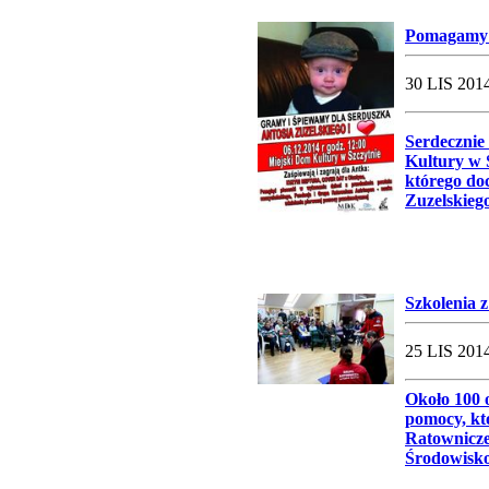
Pomagamy 
30 LIS 2014
Serdecznie
Kultury w S
którego do
Zuzelskieg
Szkolenia z
25 LIS 2014
Około 100 o
pomocy, kt
Ratownicze
Środowisko