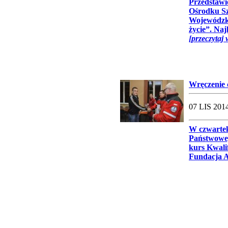
Przedstawi
Ośrodku Sz
Wojewódzki
życie”. Naj
[przeczytaj 
Wręczenie 
07 LIS 2014
W czwartek
Państwowej
kurs Kwali
Fundacja A