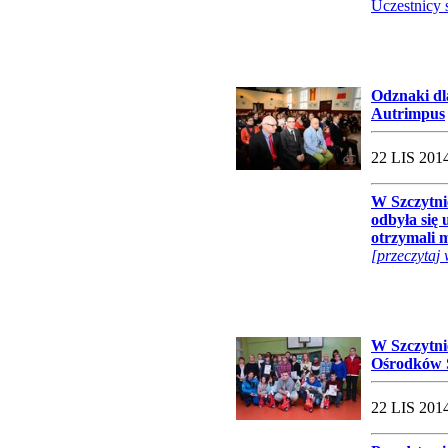
Uczestnicy 
Odznaki d
Autrimpus
22 LIS 2014
W Szczytni
odbyła się 
otrzymali 
[przeczytaj 
W Szczytni
Ośrodków 
22 LIS 2014