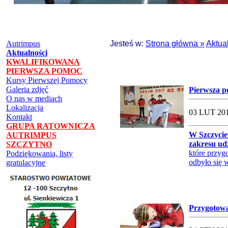
Autrimpus
Jesteś w:
Strona główna »
Aktua
Aktualności
KWALIFIKOWANA
PIERWSZA POMOC
Kursy Pierwszej Pomocy
Galeria zdjęć
Pierwsza p
O nas w mediach
Lokalizacja
03 LUT 201
Kontakt
GRUPA RATOWNICZA
W Szczycie
AUTRIMPUS
zakresu ud
SZCZYTNO
które przyg
Podziękowania, listy
odbyło się 
gratulacyjne
Przygotow