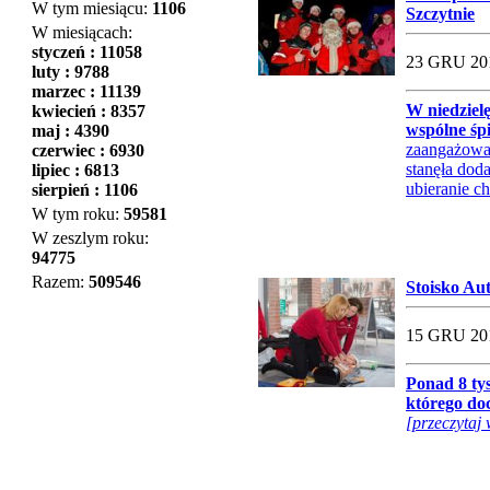
W tym miesiącu:
1106
Szczytnie
W miesiącach:
styczeń : 11058
23 GRU 201
luty : 9788
marzec : 11139
W niedzielę
kwiecień : 8357
wspólne śp
maj : 4390
zaangażowan
czerwiec : 6930
stanęła dod
lipiec : 6813
ubieranie c
sierpień : 1106
W tym roku:
59581
W zeszlym roku:
94775
Razem:
509546
Stoisko Au
15 GRU 201
Ponad 8 ty
którego do
[przeczytaj 