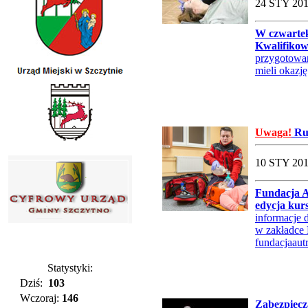
24 STY 201
W czwartek
Kwalifikow
przygotowan
mieli okazję
Uwaga!
Rus
10 STY 201
Fundacja A
edycja kur
informacje 
w zakładce 
fundacjaau
Statystyki:
Dziś:
103
Wczoraj:
146
Zabezpiecz