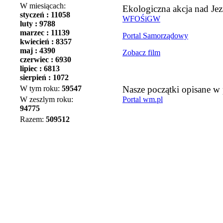
W miesiącach:
Ekologiczna akcja nad J
styczeń : 11058
WFOŚiGW
luty : 9788
marzec : 11139
Portal Samorządowy
kwiecień : 8357
maj : 4390
Zobacz film
czerwiec : 6930
lipiec : 6813
sierpień : 1072
W tym roku:
59547
Nasze początki opisane w 
W zeszlym roku:
Portal wm.pl
94775
Razem:
509512