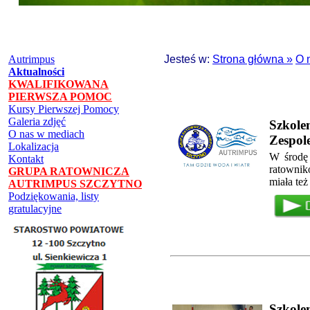
Autrimpus
Jesteś w:
Strona główna »
O 
Aktualności
KWALIFIKOWANA
PIERWSZA POMOC
Kursy Pierwszej Pomocy
Galeria zdjęć
Szkole
O nas w mediach
Zespol
Lokalizacja
W środę 
Kontakt
ratowni
GRUPA RATOWNICZA
miała te
AUTRIMPUS SZCZYTNO
Podziękowania, listy
gratulacyjne
Szkole