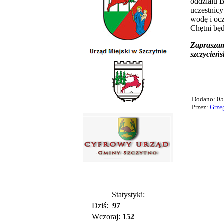
oddziału 
uczestnicy
wodę i ocz
Chętni będ
Zapraszam
szczycień
Dodano: 0
Przez:
Grze
Statystyki:
Dziś:
97
Wczoraj:
152