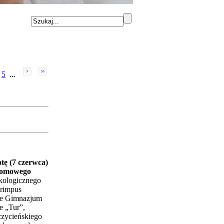
5
...
tę (7 czerwca)
 Domowego
kologicznego
trimpus
wie Gimnazjum
e „Tur”,
czycieńskiego