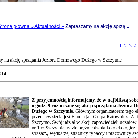
Strona główna »
Aktualności »
Zapraszamy na akcję sprzą...
1
2
3
4
y na akcję sprzątania Jeziora Domowego Dużego w Szczytnie
014
Z przyjemnością informujemy, że w najbliższą sobo
o godz. 9 rozpocznie się akcja sprzątania Jeziora
Dużego w Szczytnie.
Głównym organizatorem tego e
przedsięwzięcia jest Fundacja i Grupa Ratownicza Au
Szczytno. Swój udział w akcji zapowiedzieli ucznio
nr 1 w Szczytnie, gdzie prężnie działa koło ekologiczn
strażacy, wędkarze, strażnicy rybaccy i pracownicy sz