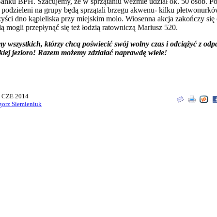
Banku BPH. Szacujemy, że w sprzątaniu weźmie udział ok. 50 osób. P
 podzieleni na grupy będą sprzątali brzegu akwenu- kilku płetwonurkó
yści dno kąpieliska przy miejskim molo. Wiosenna akcja zakończy się
ą mogli przepłynąć się też łodzią ratowniczą Mariusz 520.
y wszystkich, którzy chcą poświecić swój wolny czas i odciążyć z od
skiej jezioro! Razem możemy zdziałać naprawdę wiele!
5 CZE 2014
gorz Siemieniuk