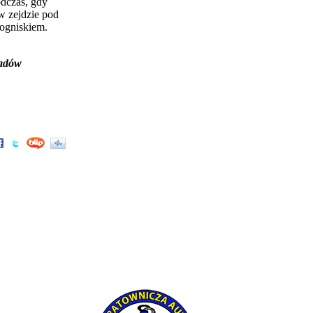
odczas, gdy
w zejdzie pod
 ogniskiem.
padów