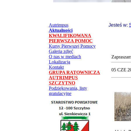
Autrimpus
Jesteś w:
Aktualności
KWALIFIKOWANA
PIERWSZA POMOC
Kursy Pierwszej Pomocy
Galeria zdjęć
O nas w mediach
Zapraszam
Lokalizacja
Kontakt
05 CZE 2
GRUPA RATOWNICZA
AUTRIMPUS
SZCZYTNO
Podziękowania, listy
gratulacyjne