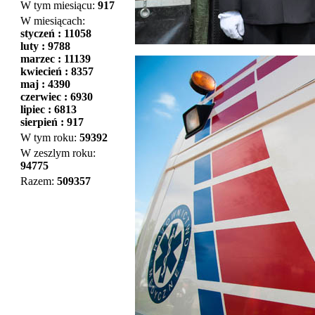
W tym miesiącu:
917
W miesiącach:
styczeń : 11058
luty : 9788
marzec : 11139
kwiecień : 8357
maj : 4390
czerwiec : 6930
lipiec : 6813
sierpień : 917
W tym roku:
59392
W zeszlym roku:
94775
Razem:
509357