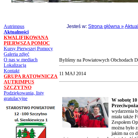
Autrimpus
Jesteś w:
Strona główna »
Aktua
Aktualności
KWALIFIKOWANA
PIERWSZA POMOC
Kursy Pierwszej Pomocy
Galeria zdjęć
O nas w mediach
Byliśmy na Powiatowych Obchodach D
Lokalizacja
Kontakt
11 MAJ 2014
GRUPA RATOWNICZA
AUTRIMPUS
SZCZYTNO
Podziękowania, listy
gratulacyjne
W sobotę 10
Przeciwpoża
wydarzenia b
miała także 
Zespołem Opi
można było z
jakim na co 