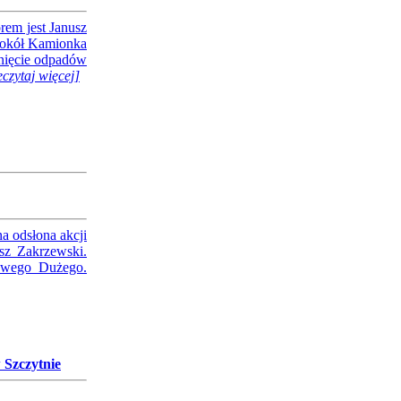
orem jest Janusz
wokół Kamionka
tnięcie odpadów
eczytaj więcej]
a odsłona akcji
usz Zakrzewski.
mowego Dużego.
 Szczytnie