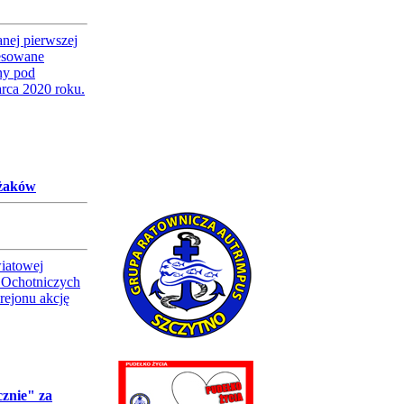
nej pierwszej
resowane
ny pod
rca 2020 roku.
ażaków
iatowej
 Ochotniczych
rejonu akcję
znie" za