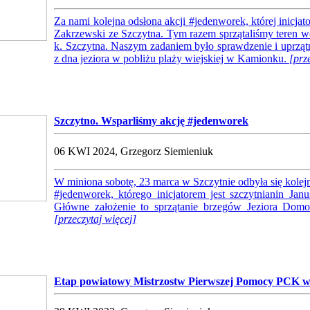
Za nami kolejna odsłona akcji #jedenworek, której inicjat
Zakrzewski ze Szczytna. Tym razem sprzątaliśmy teren 
k. Szczytna. Naszym zadaniem było sprawdzenie i uprzą
z dna jeziora w pobliżu plaży wiejskiej w Kamionku.
[prz
Szczytno. Wsparliśmy akcję #jedenworek
06 KWI 2024, Grzegorz Siemieniuk
W miniona sobotę, 23 marca w Szczytnie odbyła się kolejn
#jedenworek, którego inicjatorem jest szczytnianin Jan
Główne założenie to sprzątanie brzegów Jeziora Do
[przeczytaj więcej]
Etap powiatowy Mistrzostw Pierwszej Pomocy PCK w