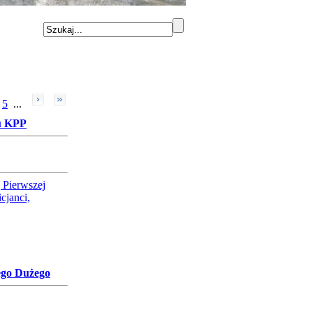
5
...
iu KPP
 Pierwszej
cjanci,
ego Dużego