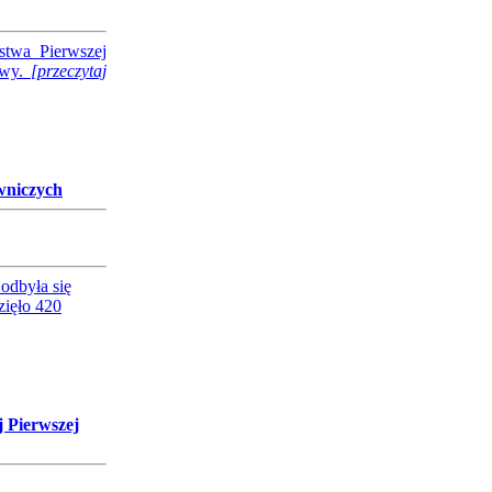
stwa Pierwszej
owy.
[przeczytaj
owniczych
odbyła się
zięło 420
 Pierwszej