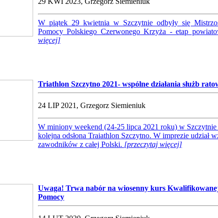
29 KWI 2023, Grzegorz Siemieniuk
W piątek 29 kwietnia w Szczytnie odbyły się Mistrzo
Pomocy Polskiego Czerwonego Krzyża - etap powiat
więcej]
Triathlon Szczytno 2021- wspólne działania służb rat
24 LIP 2021, Grzegorz Siemieniuk
W miniony weekend (24-25 lipca 2021 roku) w Szczytnie 
kolejna odsłona Traiathlon Szczytno. W imprezie udział w
zawodników z całej Polski.
[przeczytaj więcej]
Uwaga!
Trwa nabór na wiosenny kurs Kwalifikowanej
Pomocy