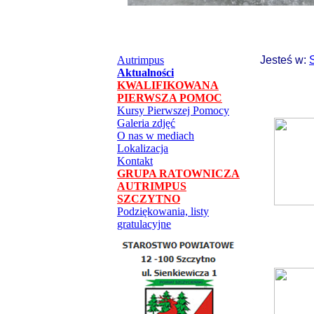
Autrimpus
Jesteś w:
Aktualności
KWALIFIKOWANA
PIERWSZA POMOC
Kursy Pierwszej Pomocy
Galeria zdjęć
O nas w mediach
Lokalizacja
Kontakt
GRUPA RATOWNICZA
AUTRIMPUS
SZCZYTNO
Podziękowania, listy
gratulacyjne