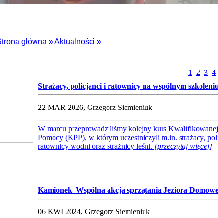
Strona główna »
Aktualności »
1
2
3
4
Strażacy, policjanci i ratownicy na wspólnym szkolen
22 MAR 2026, Grzegorz Siemieniuk
W marcu przeprowadziliśmy kolejny kurs Kwalifikowanej
Pomocy (KPP), w którym uczestniczyli m.in. strażacy, poli
ratownicy wodni oraz strażnicy leśni.
[przeczytaj więcej]
Kamionek. Wspólna akcja sprzątania Jeziora Domow
06 KWI 2024, Grzegorz Siemieniuk