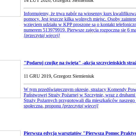
14 LUT 2020, Grzegorz Siemieniuk
Informujemy, że trwa nabór na wiosenny kurs kwalifikowa
pomocy. Jest jeszcze kilka wolnych miejsc. Osoby zainte
wzięciem udziału w KPP proszone są o kontakt telefonicz
numerem 513979919. Pierwsze zajęcia rozpoczną się 6 ma
[przeczytaj więcej]
"Podaruj czujkę na święta" -akcja szczycieńskich str
11 GRU 2019, Grzegorz Siemieniuk
W tym przedświątecznym okresie, strażacy Komendy Pow
Państwowej Straży Pożarnej w Szczytnie, wraz z druhami
Straży Pożarnych przygotowali dla mieszkańców naszego 
społeczną, proponu
[przeczytaj więcej]
Pierwsza edycja warsztatów "Pierwsza Pomoc Praktyc